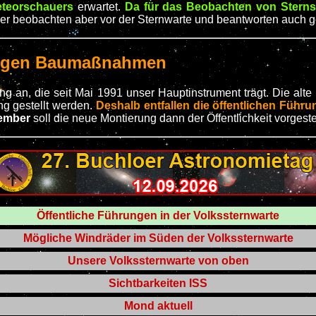
teorschauers
erwartet.
Da für das Beobachten von Sterns
er beobachten aber vor der Sternwarte und beantworten auch 
wegen Baumaßnahmen
g an, die seit Mai 1991 unser Hauptinstrument trägt. Die alte
ng gestellt werden.
Deshalb entfallen die öffentlichen Führ
tember
soll die neue Montierung dann der Öffentlichkeit vorgeste
Öffentliche Führungen in der Volkssternwarte
Mögliche Windräder im Süden der Volkssternwarte
Unsere Volkssternwarte von oben
Sichtbarkeiten ISS
Mond aktuell